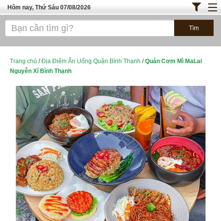
Hôm nay, Thứ Sáu 07/08/2026
Trang chủ
ĐỊA ĐIỂM ĂN UỐNG SÀI GÒN
Cafe - Kem- Trà Sữa
Trang chủ
/
Địa Điểm Ăn Uống Quận Bình Thạnh
/
Quán Cơm Mì MaLai
Nguyễn Xí Bình Thạnh
Bánh - Đồ Ăn Vặt
Thực Phẩm Nông Hải Sản
Top Quán Ăn
ĐỊA ĐIỂM ĂN UỐNG HÀ NỘI