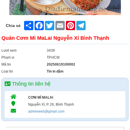
Share
Facebook
Twitter
Email
Pinterest
Telegram
Chia sẻ
Quán Cơm Mì MaLai Nguyễn Xí Bình Thạnh
Lượt xem
3439
Phạm vi
TP.HCM
Mã tin
20250619100002
Loại tin
Tin in đậm
Thông tin liên hệ
CƠM MÌ MALAI
Nguyễn Xí, P. 26, Bình Thạnh
adminweb@gmail.com