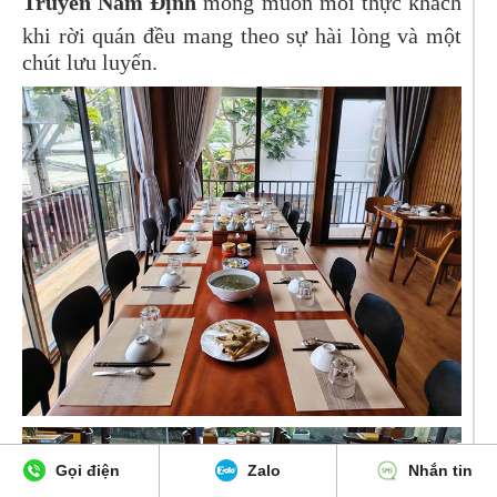
Truyền Nam Định
mong muốn mỗi thực khách
khi rời quán đều mang theo sự hài lòng và một
chút lưu luyến.
Gọi điện
Zalo
Nhắn tin