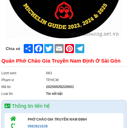
Share
Facebook
Twitter
Email
Pinterest
Telegram
Chia sẻ
Quán Phở Chào Gia Truyền Nam Định Ở Sài Gòn
Lượt xem
683
Phạm vi
TP.HCM
Mã tin
20250928220001
Loại tin
Tin nổi bật
Thông tin liên hệ
PHỞ CHÀO GIA TRUYỀN NAM ĐỊNH
0983821638