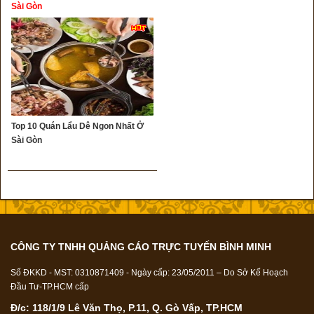
Sài Gòn
Top 10 Quán Lẩu Dê Ngon Nhất Ở
Sài Gòn
CÔNG TY TNHH QUẢNG CÁO TRỰC TUYẾN BÌNH MINH
Số ĐKKD - MST: 0310871409 - Ngày cấp: 23/05/2011 – Do Sở Kế Hoạch
Đầu Tư-TP.HCM cấp
Đ/c: 118/1/9 Lê Văn Thọ, P.11, Q. Gò Vấp, TP.HCM