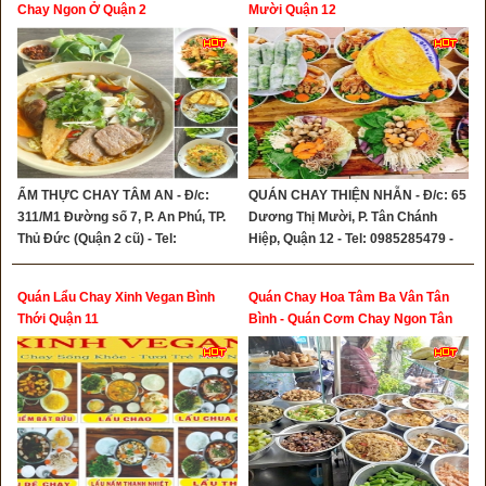
Chay Ngon Ở Quận 2
Mười Quận 12
ẨM THỰC CHAY TÂM AN - Đ/c:
QUÁN CHAY THIỆN NHẪN - Đ/c: 65
311/M1 Đường số 7, P. An Phú, TP.
Dương Thị Mười, P. Tân Chánh
Thủ Đức (Quận 2 cũ) - Tel:
Hiệp, Quận 12 - Tel: 0985285479 -
0708336801
0971342622
Quán Lẩu Chay Xinh Vegan Bình
Quán Chay Hoa Tâm Ba Vân Tân
Thới Quận 11
Bình - Quán Cơm Chay Ngon Tân
Bình