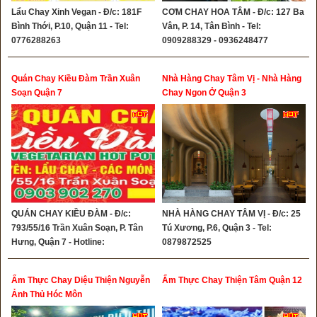
Lẩu Chay Xinh Vegan - Đ/c: 181F
CƠM CHAY HOA TÂM - Đ/c: 127 Ba
Bình Thới, P.10, Quận 11 - Tel:
Vân, P. 14, Tân Bình - Tel:
0776288263
0909288329 - 0936248477
Quán Chay Kiều Đàm Trần Xuân
Nhà Hàng Chay Tâm Vị - Nhà Hàng
Soạn Quận 7
Chay Ngon Ở Quận 3
QUÁN CHAY KIỀU ĐÀM - Đ/c:
NHÀ HÀNG CHAY TÂM VỊ - Đ/c: 25
793/55/16 Trần Xuân Soạn, P. Tân
Tú Xương, P.6, Quận 3 - Tel:
Hưng, Quận 7 - Hotline:
0879872525
0903902270
Ẩm Thực Chay Diệu Thiện Nguyễn
Ẩm Thực Chay Thiện Tâm Quận 12
Ảnh Thủ Hóc Môn