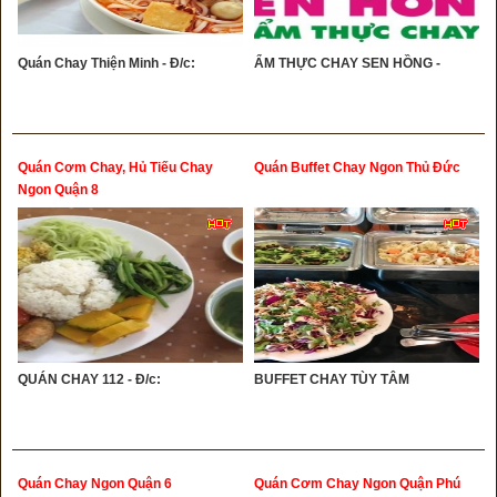
Quán Chay Thiện Minh - Đ/c:
ẨM THỰC CHAY SEN HỒNG -
Quán Cơm Chay, Hủ Tiếu Chay
Quán Buffet Chay Ngon Thủ Đức
Ngon Quận 8
QUÁN CHAY 112 - Đ/c:
BUFFET CHAY TÙY TÂM
Quán Chay Ngon Quận 6
Quán Cơm Chay Ngon Quận Phú