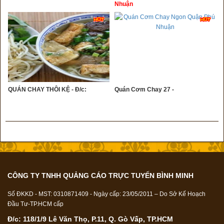
Nhuận
QUÁN CHAY THÔI KỆ - Đ/c:
Quán Cơm Chay 27 -
CÔNG TY TNHH QUẢNG CÁO TRỰC TUYẾN BÌNH MINH
Số ĐKKD - MST: 0310871409 - Ngày cấp: 23/05/2011 – Do Sở Kế Hoạch
Đầu Tư-TP.HCM cấp
Đ/c: 118/1/9 Lê Văn Thọ, P.11, Q. Gò Vấp, TP.HCM