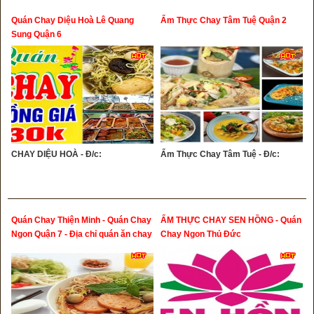
Quán Chay Diệu Hoà Lê Quang
Ẩm Thực Chay Tâm Tuệ Quận 2
Sung Quận 6
CHAY DIỆU HOÀ - Đ/c:
Ẩm Thực Chay Tâm Tuệ - Đ/c:
Quán Chay Thiện Minh - Quán Chay
ẨM THỰC CHAY SEN HỒNG - Quán
Ngon Quận 7 - Địa chỉ quán ăn chay
Chay Ngon Thủ Đức
Quận 7