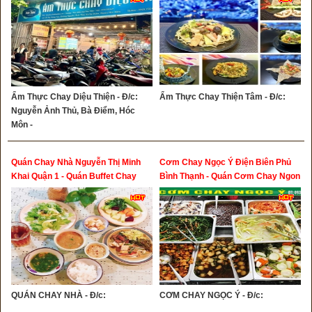
Ẩm Thực Chay Diệu Thiện - Đ/c:
Ẩm Thực Chay Thiện Tâm - Đ/c:
Nguyễn Ảnh Thủ, Bà Điểm, Hóc
Môn -
Quán Chay Nhà Nguyễn Thị Minh
Cơm Chay Ngọc Ý Điện Biên Phủ
Khai Quận 1 - Quán Buffet Chay
Bình Thạnh - Quán Cơm Chay Ngon
Ngon Quận 1
Quận Bình Thạnh
QUÁN CHAY NHÀ - Đ/c:
CƠM CHAY NGỌC Ý - Đ/c: