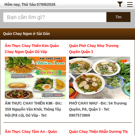
Hôm nay, Thứ Sáu 07/08/2026
Trang chủ
ĐỊA ĐIỂM ĂN UỐNG SÀI GÒN
Quán Chay Ngon ở Sài Gòn
Cafe - Kem- Trà Sữa
Ẩm Thực Chay Thiên Kim Quán
Quán Phở Chay Như Trương
Bánh - Đồ Ăn Vặt
Chay Ngon Quận Gò Vấp
Quyền Quận 3
Thực Phẩm Nông Hải Sản
Top Quán Ăn
ĐỊA ĐIỂM ĂN UỐNG HÀ NỘI
ẨM THỰC CHAY THIÊN KIM - Đ/c:
PHỞ CHAY NHƯ - Đ/c: 54 Trương
359 Nguyễn Văn Khối, Thông Tây
Quyền, P.6, Quận 3 - Tel:
Hội (P.8 cũ), Gò Vấp - Tel:
0907573869
0909224375 - 0902485055
Ẩm Thực Chay Tâm An - Quán
Quán Chay Thiện Nhẫn Dương Thị