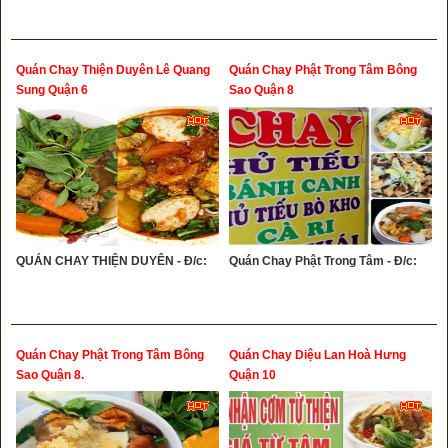
Quán Chay Thiện Duyên Lê Quang
Quán Chay Phật Trong Tâm Bông
Sung Quận 6
Sao Quận 8
QUÁN CHAY THIỆN DUYÊN - Đ/c:
Quán Chay Phật Trong Tâm - Đ/c:
Quán Chay Phật Trong Tâm Bông
Quán Chay Diệu Lan Hoà Hưng
Sao Quận 8.
Quận 10