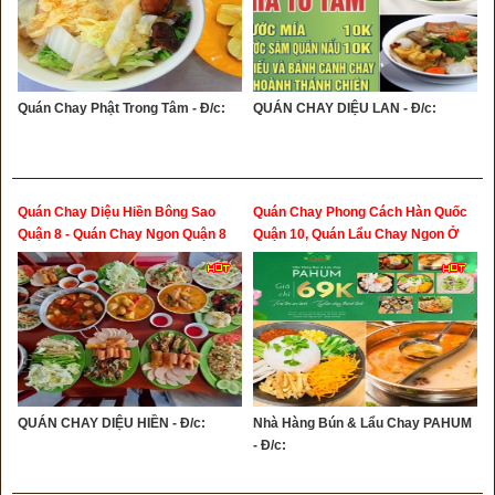
Quán Chay Phật Trong Tâm - Đ/c:
QUÁN CHAY DIỆU LAN - Đ/c:
Quán Chay Diệu Hiền Bông Sao
Quán Chay Phong Cách Hàn Quốc
Quận 8 - Quán Chay Ngon Quận 8
Quận 10, Quán Lẩu Chay Ngon Ở
Sài Gòn
QUÁN CHAY DIỆU HIỀN - Đ/c:
Nhà Hàng Bún & Lẩu Chay PAHUM
- Đ/c: