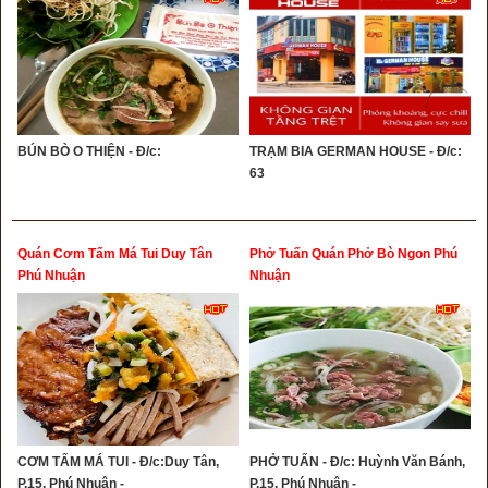
BÚN BÒ O THIỆN - Đ/c:
TRẠM BIA GERMAN HOUSE - Đ/c:
63
Quán Cơm Tấm Má Tui Duy Tân
Phở Tuấn Quán Phở Bò Ngon Phú
Phú Nhuận
Nhuận
CƠM TẤM MÁ TUI - Đ/c:Duy Tân,
PHỞ TUẤN - Đ/c: Huỳnh Văn Bánh,
P.15, Phú Nhuận -
P.15, Phú Nhuận -