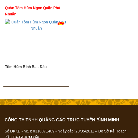
Quán Tôm Hùm Ngon Quận Phú
Nhuận
Tôm Hùm Bình Ba - Đ/c:
CÔNG TY TNHH QUẢNG CÁO TRỰC TUYẾN BÌNH MINH
Số ĐKKD - MST: 0310871409 - Ngày cấp: 23/05/2011 – Do Sở Kế Hoạch
Đầu Tư-TP.HCM cấp