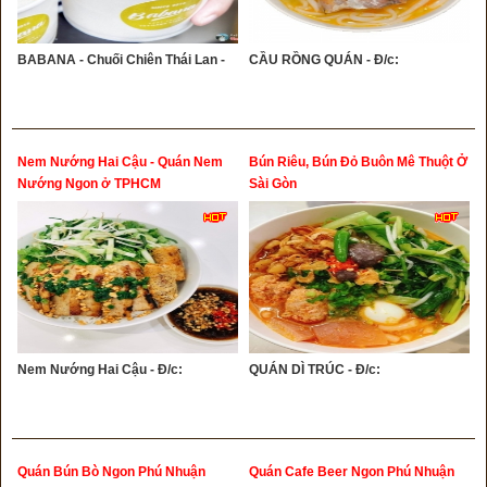
BABANA - Chuối Chiên Thái Lan -
CẦU RỒNG QUÁN - Đ/c:
Nem Nướng Hai Cậu - Quán Nem
Bún Riêu, Bún Đỏ Buôn Mê Thuột Ở
Nướng Ngon ở TPHCM
Sài Gòn
Nem Nướng Hai Cậu - Đ/c:
QUÁN DÌ TRÚC - Đ/c:
Quán Bún Bò Ngon Phú Nhuận
Quán Cafe Beer Ngon Phú Nhuận