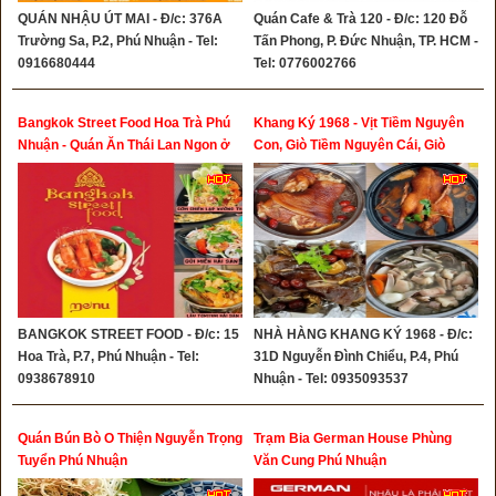
QUÁN NHẬU ÚT MAI - Đ/c: 376A
Quán Cafe & Trà 120 - Đ/c: 120 Đỗ
Trường Sa, P.2, Phú Nhuận - Tel:
Tấn Phong, P. Đức Nhuận, TP. HCM -
0916680444
Tel: 0776002766
Bangkok Street Food Hoa Trà Phú
Khang Ký 1968 - Vịt Tiềm Nguyên
Nhuận - Quán Ăn Thái Lan Ngon ở
Con, Giò Tiềm Nguyên Cái, Giò
Phú Nhuận
Tiềm Khô, Gà Hấp Muối Hongkong,
Lẫu Xí Quách, Bao Tử Hầm Tiêu
BANGKOK STREET FOOD - Đ/c: 15
NHÀ HÀNG KHANG KÝ 1968 - Đ/c:
Hoa Trà, P.7, Phú Nhuận - Tel:
31D Nguyễn Đình Chiểu, P.4, Phú
0938678910
Nhuận - Tel: 0935093537
Quán Bún Bò O Thiện Nguyễn Trọng
Trạm Bia German House Phùng
Tuyển Phú Nhuận
Văn Cung Phú Nhuận