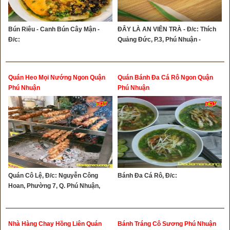
Bún Riêu - Canh Bún Cây Mận -
ĐÂY LÀ AN VIÊN TRÀ - Đ/c: Thích
Đ/c:
Quảng Đức, P.3, Phú Nhuận -
Quán Heo Mọi Nướng Ngon Quận
Quán Bánh Đa Cá Rô Ngon Quận
Phú Nhuận
Phú Nhuận
Quán Cô Lệ, Đ/c: Nguyễn Công
Bánh Đa Cá Rô, Đ/c:
Hoan, Phường 7, Q. Phú Nhuận,
Nhà Hàng Chay Hồng Liên Quán
Bánh Tráng Cô Sương Phú Nhuận