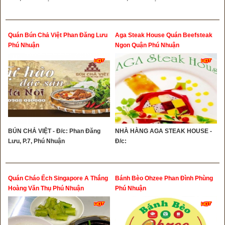
Quán Bún Chả Việt Phan Đăng Lưu
Aga Steak House Quán Beefsteak
Phú Nhuận
Ngon Quận Phú Nhuận
BÚN CHẢ VIỆT - Đ/c: Phan Đăng
NHÀ HÀNG AGA STEAK HOUSE -
Lưu, P.7, Phú Nhuận
Đ/c:
Quán Cháo Ếch Singapore A Thắng
Bánh Bèo Ohzee Phan Đình Phùng
Hoàng Văn Thụ Phú Nhuận
Phú Nhuận