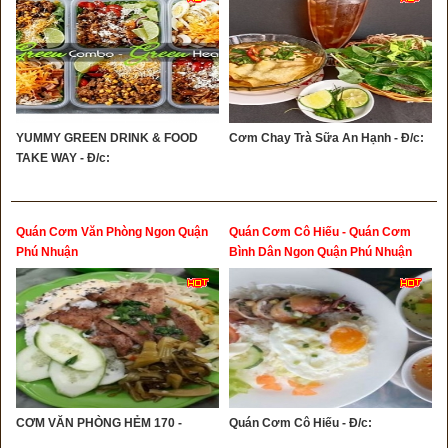
YUMMY GREEN DRINK & FOOD
Cơm Chay Trà Sữa An Hạnh - Đ/c:
TAKE WAY - Đ/c:
Quán Cơm Văn Phòng Ngon Quận
Quán Cơm Cô Hiếu - Quán Cơm
Phú Nhuận
Bình Dân Ngon Quận Phú Nhuận
CƠM VĂN PHÒNG HẺM 170 -
Quán Cơm Cô Hiếu - Đ/c: