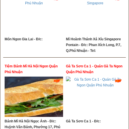
Món Ngon Gia Lai - Đ/c:
Mì Hoành Thánh Xá Xíu Singapore
Pontain - Đ/c: Phan Xích Long, P.7,
Q.Phú Nhuận - Tel:
Tiệm Bánh Mì Hà Nội Ngon Quận
Gà Ta Sơn Ca 1 - Quán Gà Ta Ngon
Phú Nhuận
Quận Phú Nhuận
Bánh Mì Hà Nội Ngọc Ánh - Đ/c:
Gà Ta Sơn Ca 1 - Đ/c:
Huỳnh Văn Bánh, Phường 17, Phú