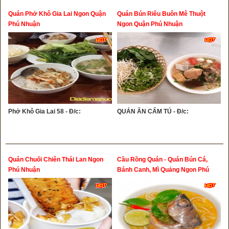
Quán Phở Khô Gia Lai Ngon Quận
Quán Bún Riêu Buôn Mê Thuột
Phú Nhuận
Ngon Quận Phú Nhuận
Phở Khô Gia Lai 58 - Đ/c:
QUÁN ĂN CẨM TÚ - Đ/c:
Quán Chuối Chiên Thái Lan Ngon
Cầu Rồng Quán - Quán Bún Cá,
Phú Nhuận
Bánh Canh, Mì Quảng Ngon Phú
Nhuận