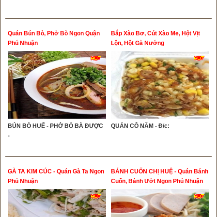
Quán Bún Bò, Phở Bò Ngon Quận
Bắp Xào Bơ, Cút Xào Me, Hột Vịt
Phú Nhuận
Lộn, Hột Gà Nướng
BÚN BÒ HUẾ - PHỞ BÒ BÀ ĐƯỢC
QUÁN CÔ NĂM - Đ/c:
-
GÀ TA KIM CÚC - Quán Gà Ta Ngon
BÁNH CUỐN CHỊ HUỆ - Quán Bánh
Phú Nhuận
Cuốn, Bánh Ướt Ngon Phú Nhuận