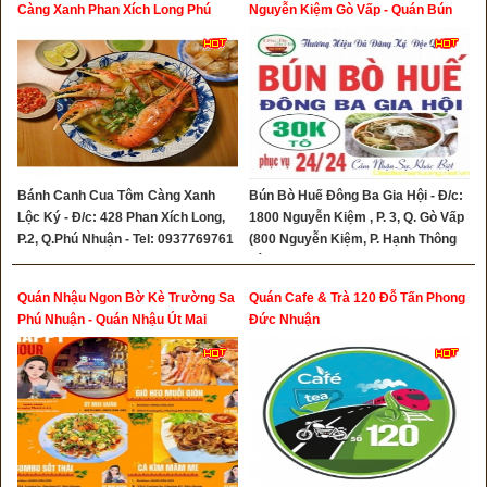
Càng Xanh Phan Xích Long Phú
Nguyễn Kiệm Gò Vấp - Quán Bún
Nhuận
Bò Huế Ngon Quận Thủ Đức
Bánh Canh Cua Tôm Càng Xanh
Bún Bò Huế Đông Ba Gia Hội - Đ/c:
Lộc Ký - Đ/c: 428 Phan Xích Long,
1800 Nguyễn Kiệm , P. 3, Q. Gò Vấp
P.2, Q.Phú Nhuận - Tel: 0937769761
(800 Nguyễn Kiệm, P. Hạnh Thông
- 0915841002
Tây, TP. HCM) - Tel: 0376718575
Quán Nhậu Ngon Bờ Kè Trường Sa
Quán Cafe & Trà 120 Đỗ Tấn Phong
Phú Nhuận - Quán Nhậu Út Mai
Đức Nhuận
Trường Sa Phú Nhuận