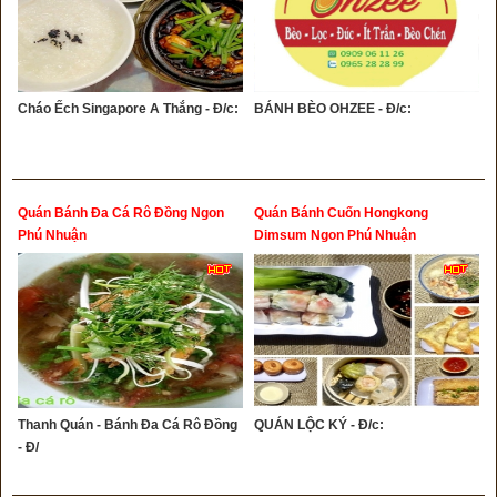
Cháo Ếch Singapore A Thắng - Đ/c:
BÁNH BÈO OHZEE - Đ/c:
Quán Bánh Đa Cá Rô Đồng Ngon
Quán Bánh Cuốn Hongkong
Phú Nhuận
Dimsum Ngon Phú Nhuận
Thanh Quán - Bánh Đa Cá Rô Đồng
QUÁN LỘC KÝ - Đ/c:
- Đ/