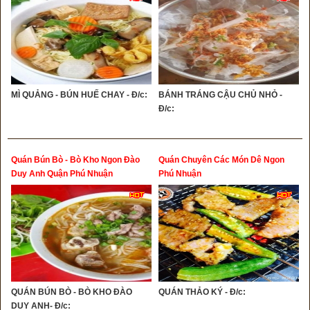
MÌ QUẢNG - BÚN HUẾ CHAY - Đ/c:
BÁNH TRÁNG CẬU CHỦ NHỎ -
Đ/c:
Quán Bún Bò - Bò Kho Ngon Đào
Quán Chuyên Các Món Dê Ngon
Duy Anh Quận Phú Nhuận
Phú Nhuận
QUÁN BÚN BÒ - BÒ KHO ĐÀO
QUÁN THẢO KÝ - Đ/c:
DUY ANH- Đ/c: