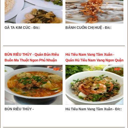
GÀ TA KIM CÚC - Đ/c:
BÁNH CUỐN CHỊ HUỆ - Đ/c:
BÚN RIÊU THỦY - Quán Bún Riêu
Hủ Tiếu Nam Vang Tầm Xuân -
Buôn Ma Thuột Ngon Phú Nhuận
Quán Hủ Tiếu Nam Vang Ngon Quận
Phú Nhuận, Tân Bình
BÚN RIÊU THỦY -
Hủ Tiếu Nam Vang Tầm Xuân - Đ/c: