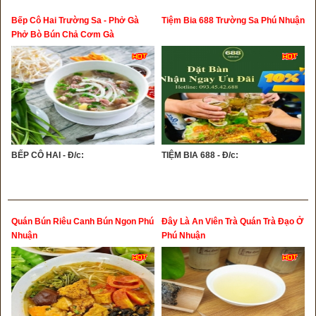
Bếp Cô Hai Trường Sa - Phở Gà
Tiệm Bia 688 Trường Sa Phú Nhuận
Phở Bò Bún Chả Cơm Gà
BẾP CÔ HAI - Đ/c:
TIỆM BIA 688 - Đ/c:
Quán Bún Riêu Canh Bún Ngon Phú
Đây Là An Viên Trà Quán Trà Đạo Ở
Nhuận
Phú Nhuận