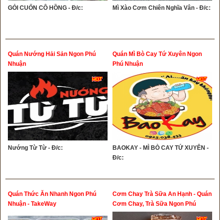
GỎI CUỐN CÔ HỒNG - Đ/c:
Mì Xào Cơm Chiên Nghĩa Vân - Đ/c:
Quán Nướng Hải Sản Ngon Phú
Quán Mì Bò Cay Tứ Xuyên Ngon
Nhuận
Phú Nhuận
Nướng Từ Từ - Đ/c:
BAOKAY - MÌ BÒ CAY TỨ XUYÊN -
Đ/c:
Quán Thức Ăn Nhanh Ngon Phú
Cơm Chay Trà Sữa An Hạnh - Quán
Nhuận - TakeWay
Cơm Chay, Trà Sữa Ngon Phú
Nhuận