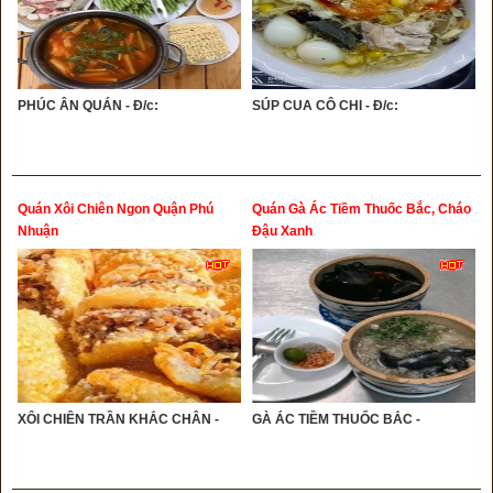
PHÚC ÂN QUÁN - Đ/c:
SÚP CUA CÔ CHI - Đ/c:
Quán Xôi Chiên Ngon Quận Phú
Quán Gà Ác Tiềm Thuốc Bắc, Cháo
Nhuận
Đậu Xanh
XÔI CHIÊN TRẦN KHẮC CHÂN -
GÀ ÁC TIỀM THUỐC BẮC -