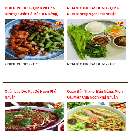
GHIỀN VÚ HEO - Quán Vú Heo
NEM NƯỚNG BÀ DUNG - Quán
Nướng, Chân Gà Mề Gà Nướng,
Nem Nướng Ngon Phú Nhuận
Bạch Tuộc Nướng
GHIỀN VÚ HEO - Đ/c:
NEM NƯỚNG BÀ DUNG - Đ/c:
Quán Lẩu Dê, Rặt Dê Ngon Phú
Quán Bún Thang, Bún Măng, Miến
Nhuận
Gà, Miến Cua Ngon Phú Nhuận