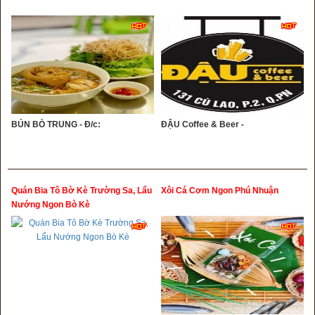
BÚN BÒ TRUNG - Đ/c:
ĐẬU Coffee & Beer -
Quán Bia Tô Bờ Kè Trường Sa, Lẩu
Xôi Cá Cơm Ngon Phú Nhuận
Nướng Ngon Bò Kè