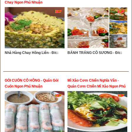
Chay Ngon Phú Nhuận
Nhà Hàng Chay Hồng Liên - Đ/c:
BÁNH TRÁNG CÔ SƯƠNG - Đ/c:
GỎI CUỐN CÔ HỒNG - Quán Gỏi
Mì Xào Cơm Chiên Nghĩa Vân -
Cuốn Ngon Phú Nhuận
Quán Cơm Chiên Mì Xào Ngon Phú
Nhuận