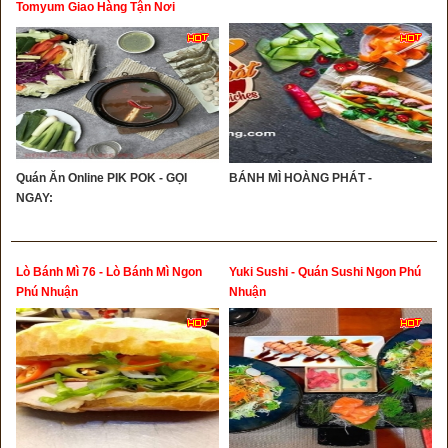
Tomyum Giao Hàng Tận Nơi
Quán Ăn Online PIK POK - GỌI
BÁNH MÌ HOÀNG PHÁT -
NGAY:
Lò Bánh Mì 76 - Lò Bánh Mì Ngon
Yuki Sushi - Quán Sushi Ngon Phú
Phú Nhuận
Nhuận