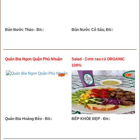
Bún Nước Thảo - Đ/c:
Bún Nước Cô Sáu, Đ/c:
Quán Bia Ngon Quận Phú Nhuận
Salad - Cơm rau củ ORGANIC
100%
Quán Bia Hoàng Béo - Đ/c:
BẾP KHỎE ĐẸP - Đ/c: