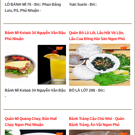
LÒ BÁNH MÌ 76 - Đ/c: Phan Đăng
Yuki Sushi - Đ/c:
Lưu, P.5, Phú Nhuận -
Bánh Mì Kebab 34 Nguyễn Văn Đậu
Quán Bò Lá Lốt, Lẩu Hột Vịt Lộn,
Phú Nhuận
Lẩu Cua Đồng Hải Sản Ngon Phú
Nhuận
Bánh Mì Kebab 34 Nguyễn Văn Đậu
BÒ LÁ LỐT 286 - Đ/c:
-
Quán Mì Quảng Chay, Bún Huế
Bánh Tráng Cậu Chủ Nhỏ - Quán
Chay Ngon Phú Nhuận
Bánh Tráng, Ăn Vặt Ngon Phú
Nhuận