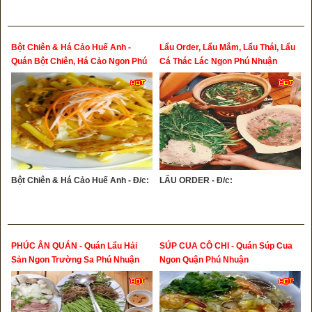
Bột Chiên & Há Cảo Huế Anh -
Lẩu Order, Lẩu Mắm, Lẩu Thái, Lẩu
Quán Bột Chiên, Há Cảo Ngon Phú
Cá Thác Lác Ngon Phú Nhuận
Nhuận
Bột Chiên & Há Cảo Huế Anh - Đ/c:
LẨU ORDER - Đ/c:
PHÚC ÂN QUÁN - Quán Lẩu Hải
SÚP CUA CÔ CHI - Quán Súp Cua
Sản Ngon Trường Sa Phú Nhuận
Ngon Quận Phú Nhuận