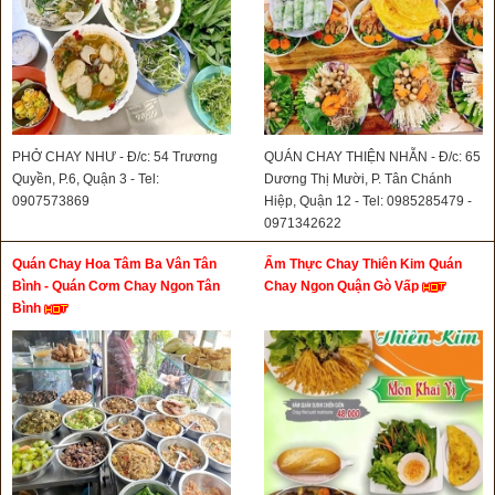
PHỞ CHAY NHƯ - Đ/c: 54 Trương
QUÁN CHAY THIỆN NHẪN - Đ/c: 65
Quyền, P.6, Quận 3 - Tel:
Dương Thị Mười, P. Tân Chánh
0907573869
Hiệp, Quận 12 - Tel: 0985285479 -
0971342622
Quán Chay Hoa Tâm Ba Vân Tân
Ẩm Thực Chay Thiên Kim Quán
Bình - Quán Cơm Chay Ngon Tân
Chay Ngon Quận Gò Vấp
Bình