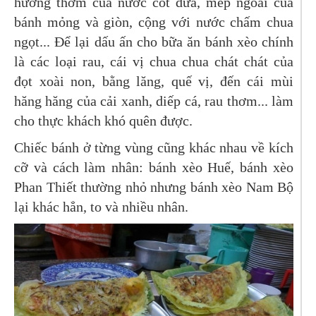
hương thơm của nước cốt dừa, mép ngoài của
bánh mỏng và giòn, cộng với nước chấm chua
ngọt... Để lại dấu ấn cho bữa ăn bánh xèo chính
là các loại rau, cái vị chua chua chát chát của
đọt xoài non, bằng lăng, quế vị, đến cái mùi
hăng hăng của cải xanh, diếp cá, rau thơm... làm
cho thực khách khó quên được.
Chiếc bánh ở từng vùng cũng khác nhau về kích
cỡ và cách làm nhân: bánh xèo Huế, bánh xèo
Phan Thiết thường nhỏ nhưng bánh xèo Nam Bộ
lại khác hẳn, to và nhiều nhân.