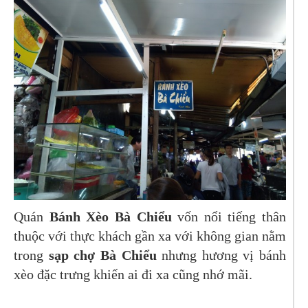
Quán
Bánh Xèo Bà Chiểu
vốn nổi tiếng thân
thuộc với thực khách gần xa với không gian nằm
trong
sạp chợ Bà Chiểu
nhưng hương vị bánh
xèo đặc trưng khiến ai đi xa cũng nhớ mãi.