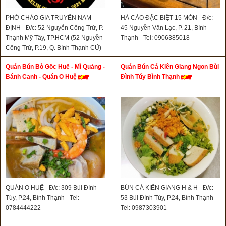
PHỞ CHÀO GIA TRUYỀN NAM
HÁ CẢO ĐẶC BIỆT 15 MÓN - Đ/c:
ĐỊNH - Đ/c: 52 Nguyễn Công Trứ, P.
45 Nguyễn Văn Lạc, P. 21, Bình
Thạnh Mỹ Tây, TP.HCM (52 Nguyễn
Thạnh - Tel: 0906385018
Công Trứ, P.19, Q. Bình Thạnh CŨ) -
Hotline: 0902701208
Quán Bún Bò Gốc Huế - Mì Quảng -
Quán Bún Cá Kiên Giang Ngon Bùi
Bánh Canh - Quán O Huệ
Đình Túy Bình Thạnh
QUÁN O HUỆ - Đ/c: 309 Bùi Đình
BÚN CÁ KIÊN GIANG H & H - Đ/c:
Túy, P.24, Bình Thạnh - Tel:
53 Bùi Đình Túy, P.24, Bình Thạnh -
0784444222
Tel: 0987303901