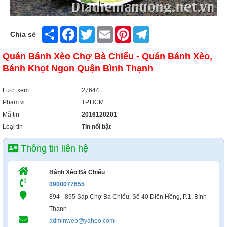
Share
Facebook
Twitter
Email
Pinterest
Telegram
Chia sẻ
Quán Bánh Xèo Chợ Bà Chiểu - Quán Bánh Xèo,
Bánh Khọt Ngon Quận Bình Thạnh
Lượt xem
27644
Phạm vi
TP.HCM
Mã tin
2016120201
Loại tin
Tin nổi bật
Thông tin liên hệ
Bánh Xèo Bà Chiểu
0908077655
894 - 895 Sạp Chợ Bà Chiểu, Số 40 Diên Hồng, P.1, Bình
Thạnh
adminweb@yahoo.com