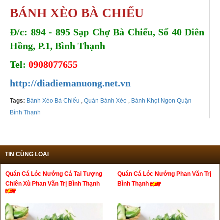
BÁNH XÈO BÀ CHIỂU
Đ/c: 894 - 895 Sạp Chợ Bà Chiểu, Số 40 Diên
Hồng, P.1, Bình Thạnh
Tel:
0908077655
http://diadiemanuong.net.vn
Tags:
Bánh Xèo Bà Chiểu
,
Quán Bánh Xèo
,
Bánh Khọt Ngon Quận
Bình Thạnh
TIN CÙNG LOẠI
Quán Cá Lóc Nướng Cá Tai Tượng
Quán Cá Lóc Nướng Phan Văn Trị
Chiên Xù Phan Văn Trị Bình Thạnh
Bình Thạnh