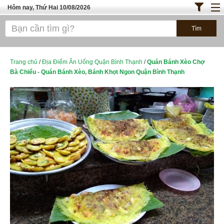
Hôm nay, Thứ Hai 10/08/2026
Trang chủ
ĐỊA ĐIỂM ĂN UỐNG SÀI GÒN
Cafe - Kem- Trà Sữa
Trang chủ
/
Địa Điểm Ăn Uống Quận Bình Thạnh
/
Quán Bánh Xèo Chợ
Bà Chiểu - Quán Bánh Xèo, Bánh Khọt Ngon Quận Bình Thạnh
Bánh - Đồ Ăn Vặt
Thực Phẩm Nông Hải Sản
Top Quán Ăn
ĐỊA ĐIỂM ĂN UỐNG HÀ NỘI