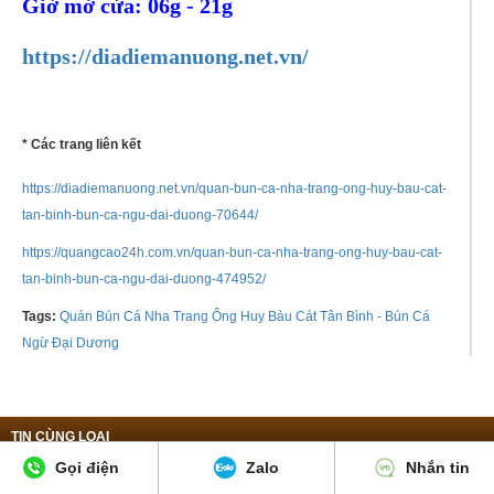
Giờ mở cửa: 06g - 21g
https://diadiemanuong.net.vn/
* Các trang liên kết
https://diadiemanuong.net.vn/quan-bun-ca-nha-trang-ong-huy-bau-cat-
tan-binh-bun-ca-ngu-dai-duong-70644/
https://quangcao24h.com.vn/quan-bun-ca-nha-trang-ong-huy-bau-cat-
tan-binh-bun-ca-ngu-dai-duong-474952/
Tags:
Quán Bún Cá Nha Trang Ông Huy Bàu Cát Tân Bình - Bún Cá
Ngừ Đại Dương
TIN CÙNG LOẠI
Gọi điện
Zalo
Nhắn tin
Quán Lẩu Dê Quận Tân Bình Gần
Phở Thìn 13 Lò Đúc - Hương Vị Hà