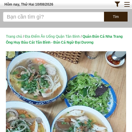
Hôm nay, Thứ Hai 10/08/2026
Trang chủ
ĐỊA ĐIỂM ĂN UỐNG SÀI GÒN
Cafe - Kem- Trà Sữa
Trang chủ
/
Địa Điểm Ăn Uống Quận Tân Bình
/
Quán Bún Cá Nha Trang
Ông Huy Bàu Cát Tân Bình - Bún Cá Ngừ Đại Dương
Bánh - Đồ Ăn Vặt
Thực Phẩm Nông Hải Sản
Top Quán Ăn
ĐỊA ĐIỂM ĂN UỐNG HÀ NỘI