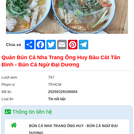
Share
Facebook
Twitter
Email
Pinterest
Telegram
Chia sẻ
Quán Bún Cá Nha Trang Ông Huy Bàu Cát Tân
Bình - Bún Cá Ngừ Đại Dương
Lượt xem
767
Phạm vi
TP.HCM
Mã tin
20250329100004
Loại tin
Tin nổi bật
Thông tin liên hệ
BÚN CÁ NHA TRANG ÔNG HUY - BÚN CÁ NGỪ ĐẠI
DƯƠNG