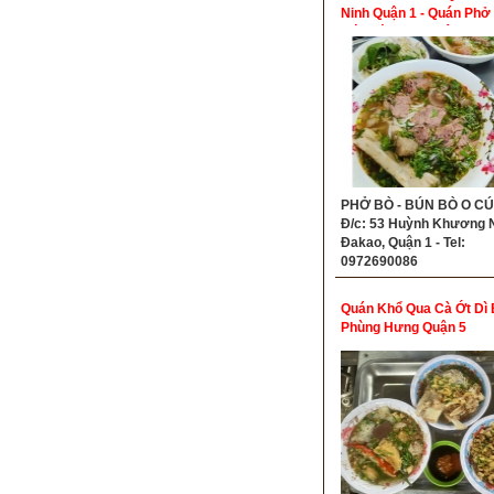
Ninh Quận 1 - Quán Phở
Bún Bò Ngon Quận 1
PHỞ BÒ - BÚN BÒ O CÚ
Đ/c: 53 Huỳnh Khương Ni
Đakao, Quận 1 - Tel:
0972690086
Quán Khổ Qua Cà Ớt Dì 
Phùng Hưng Quận 5