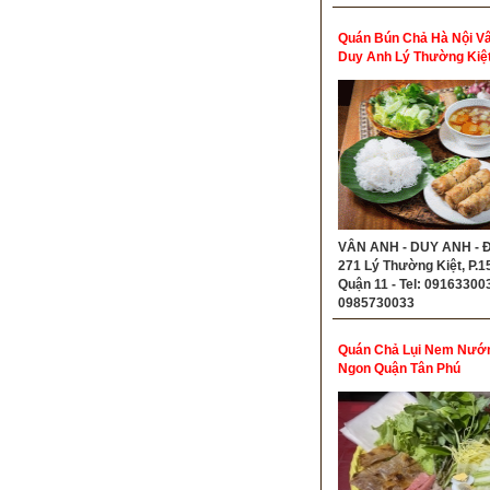
Quán Bún Chả Hà Nội V
Duy Anh Lý Thường Kiệ
11
VÂN ANH - DUY ANH - Đ
271 Lý Thường Kiệt, P.15
Quận 11 - Tel: 091633003
0985730033
Quán Chả Lụi Nem Nướ
Ngon Quận Tân Phú