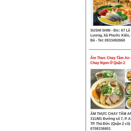
SUSHI SHIN - Đ/c: 67 Lê
Lương, Xã Phước Kiển,
Bè - Tel: 0933492660
Ẩm Thực Chay Tâm An 
Chay Ngon Ở Quận 2
ẨM THỰC CHAY TÂM AN 
311/M1 Đường số 7, P. A
TP. Thủ Đức (Quận 2 cũ) -
0708336801