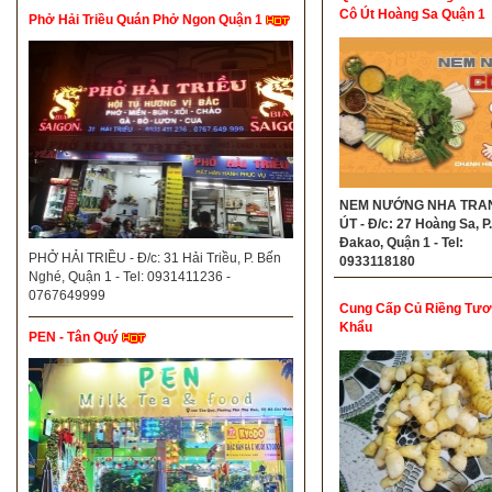
Cô Út Hoàng Sa Quận 1
Phở Hải Triều Quán Phở Ngon Quận 1
NEM NƯỚNG NHA TRA
ÚT - Đ/c: 27 Hoàng Sa, P.
Đakao, Quận 1 - Tel:
PHỞ HẢI TRIỀU - Đ/c: 31 Hải Triều, P. Bến
0933118180
Nghé, Quận 1 - Tel: 0931411236 -
0767649999
Cung Cấp Củ Riềng Tươi
Khẩu
PEN - Tân Quý