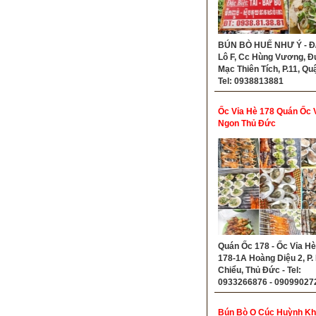
BÚN BÒ HUẾ NHƯ Ý - Đ/
Lô F, Cc Hùng Vương, 
Mạc Thiên Tích, P.11, Quậ
Tel: 0938813881
Ốc Vỉa Hè 178 Quán Ốc 
Ngon Thủ Đức
Quán Ốc 178 - Ốc Vỉa Hè 
178-1A Hoàng Diệu 2, P. 
Chiểu, Thủ Đức - Tel:
0933266876 - 09099027
Bún Bò O Cúc Huỳnh K