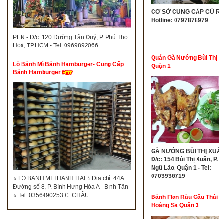
CƠ SỞ CUNG CẤP CỦ R
Hotline: 0797878979
PEN - Đ/c: 120 Đường Tân Quý, P. Phú Thọ
Hoà, TP.HCM - Tel: 0969892066
Quán Gà Nướng Bùi Thị
Lò Bánh Mì Bánh Hamburger- Cung Cấp
Quận 1
Bánh Hamburger
GÀ NƯỚNG BÙI THỊ XUÂ
Đ/c: 154 Bùi Thị Xuân, P
Ngũ Lão, Quận 1 - Tel:
0703936719
⭐ LÒ BÁNH MÌ THANH HẢI ⭐ Địa chỉ: 44A
Đường số 8, P. Bình Hưng Hòa A - Bình Tân
⭐ Tel: 0356490253 C. CHÂU
Bánh Flan Râu Câu Thái
Hoàng Sa Quận 3