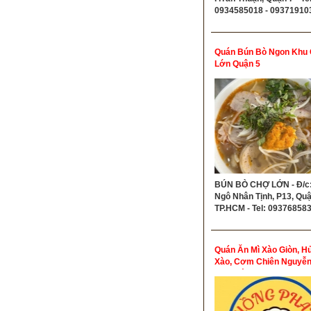
0934585018 - 09371910
Quán Bún Bò Ngon Khu
Lớn Quận 5
BÚN BÒ CHỢ LỚN - Đ/c:
Ngô Nhân Tịnh, P13, Quậ
TP.HCM - Tel: 09376858
Quán Ăn Mì Xào Giòn, Hủ
Xào, Cơm Chiên Nguyễn
Khối Gò Vấp