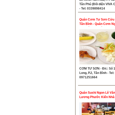
Tân Phú (Đối diện VIVA C
- Tel: 0339898414
Quán Cơm Tư Sơn Cửu 
Tân Bình - Quán Cơm N
Khu Sân Bay Tân Sơn N
CƠM TƯ SƠN - Đ/c: Số 
Long, P.2, Tân Bình - Tel:
0971251664
Quán Sushi Ngon Lê Vă
Lương Phước Kiển Nhà