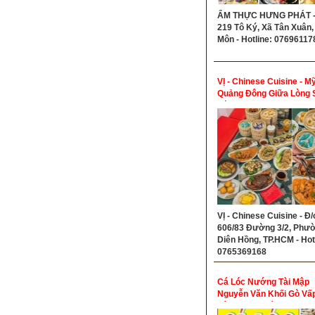
ẨM THỰC HƯNG PHÁT - 
219 Tô Ký, Xã Tân Xuân,
Môn - Hotline: 07696117
VỊ - Chinese Cuisine - Mỹ
Quảng Đông Giữa Lòng 
Gòn
VỊ - Chinese Cuisine - Đ/
606/83 Đường 3/2, Phư
Diên Hồng, TP.HCM - Hot
0765369168
Cá Lóc Nướng Tài Mập
Nguyễn Văn Khối Gò Vấp
Lá Lốt Mỡ Chài