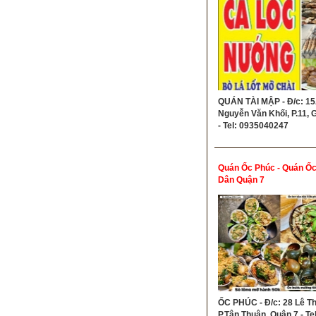
QUÁN TÀI MẬP - Đ/c: 1
Nguyễn Văn Khối, P.11, 
- Tel: 0935040247
Quán Ốc Phúc - Quán Ốc
Dân Quận 7
ỐC PHÚC - Đ/c: 28 Lê Th
P.Tân Thuận, Quận 7 - Tel