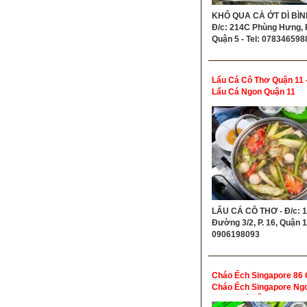
KHỔ QUA CÀ ỚT DÌ BÌN
Đ/c: 214C Phùng Hưng, P
Quận 5 - Tel: 078346598
Lẩu Cá Cô Thơ Quận 11 
Lẩu Cá Ngon Quận 11
LẨU CÁ CÔ THƠ - Đ/c: 
Đường 3/2, P. 16, Quận 11
0906198093
Cháo Ếch Singapore 86
Cháo Ếch Singapore Ng
Vấp - Cháo Ếch Singapo