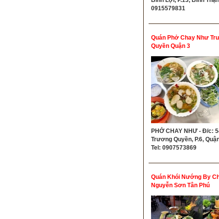
0915579831
Quán Phở Chay Như Tr
Quyền Quận 3
PHỞ CHAY NHƯ - Đ/c: 5
Trương Quyền, P.6, Quận
Tel: 0907573869
Quán Khói Nướng By Chị
Nguyễn Sơn Tân Phú