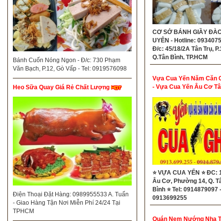
CƠ SỞ BÁNH GIẦY ĐÀ
UYÊN - Hotline: 093407
Đ/c: 45/18/2A Tân Trụ, P.
Q.Tân Bình, TP.HCM
Bánh Cuốn Nóng Ngon - Đ/c: 730 Phạm
Văn Bạch, P.12, Gò Vấp - Tel: 0919576098
Vựa Cua Yến Năm Căn 
- Vựa Cua Yến Âu Cơ Tâ
Heo Sữa Quay Giá Rẻ Chất Lượng
⭐ VỰA CUA YẾN ⭐ ĐC: 
Âu Cơ, Phường 14, Q. T
Bình ⭐ Tel: 0914879097 
Điện Thoại Đặt Hàng: 0989955533 A. Tuấn
0913699255
- Giao Hàng Tận Nơi Miễn Phí 24/24 Tại
TPHCM
Quán Nem Nướng Nha T