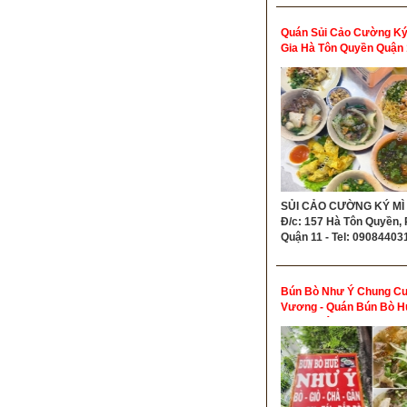
Quán Sủi Cảo Cường Ký
Gia Hà Tôn Quyền Quận 
SỦI CẢO CƯỜNG KÝ MÌ 
Đ/c: 157 Hà Tôn Quyền, P
Quận 11 - Tel: 09084403
Bún Bò Như Ý Chung C
Vương - Quán Bún Bò H
Ngon Quận 5