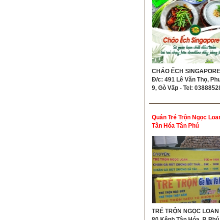
Độc Quyền Không Chi N
CHÁO ẾCH SINGAPORE 
Đ/c: 491 Lê Văn Thọ, P
9, Gò Vấp - Tel: 038885
Quán Tré Trộn Ngọc Loa
Tân Hóa Tân Phú
TRÉ TRỘN NGỌC LOAN -
80 Kênh Tân Hóa, P. Phú