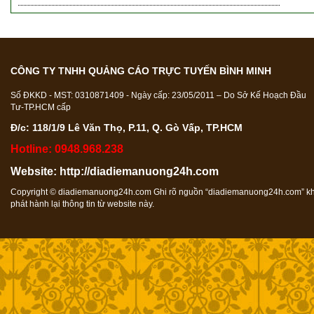
CÔNG TY TNHH QUẢNG CÁO TRỰC TUYẾN BÌNH MINH
Số ĐKKD - MST: 0310871409 - Ngày cấp: 23/05/2011 – Do Sở Kế Hoạch Đầu
Tư-TP.HCM cấp
Đ/c: 118/1/9 Lê Văn Thọ, P.11, Q. Gò Vấp, TP.HCM
Hotline: 0948.968.238
Website:
http://diadiemanuong24h.com
Copyright ©
diadiemanuong24h.com
Ghi rõ nguồn “
diadiemanuong24h.com
” k
phát hành lại thông tin từ website này.