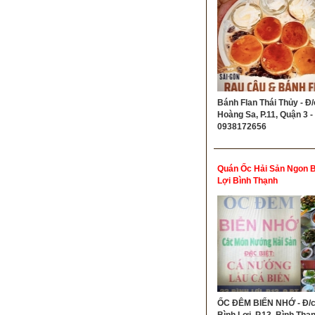
Bánh Flan Thái Thủy - Đ/
Hoàng Sa, P.11, Quận 3 - 
0938172656
Quán Ốc Hải Sản Ngon B
Lợi Bình Thạnh
ỐC ĐÊM BIỂN NHỚ - Đ/c
Bình Lợi, P.13, Bình Thạnh