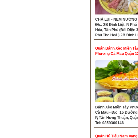
CHẢ LỤI - NEM NƯỚNG 
Đ/c: 2B Đinh Liệt, P. Phú
Hòa, Tân Phú (Đối Diện 
Phú Thọ Hoà ) 2B Đinh Liệ
Phú Thọ Hòa, Tân Phú ( 
Đinh Liệt, P. Phú Thọ Hòa
Quán Bánh Xèo Miền Tâ
TP.HCM)- Tel: 09314154
Phương Cà Mau Quận 1
Bánh Xèo Miền Tây Phư
Cà Mau - Đ/c: 15 Đường
P, Tân Hưng Thuận, Quận
Tel: 0859300146
Quán Hủ Tiếu Nam Vang