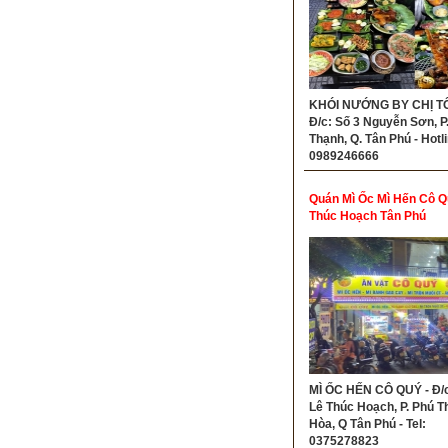
KHÓI NƯỚNG BY CHỊ TÔ
Đ/c: Số 3 Nguyễn Sơn, P
Thạnh, Q. Tân Phú - Hotli
0989246666
Quán Mì Ốc Mì Hến Cô Q
Thúc Hoạch Tân Phú
MÌ ỐC HẾN CÔ QUÝ - Đ/c
Lê Thúc Hoạch, P. Phú T
Hòa, Q Tân Phú - Tel:
0375278823