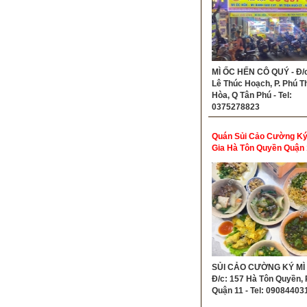
MÌ ỐC HẾN CÔ QUÝ - Đ/c
Lê Thúc Hoạch, P. Phú T
Hòa, Q Tân Phú - Tel:
0375278823
Quán Sủi Cảo Cường Ký
Gia Hà Tôn Quyền Quận 
SỦI CẢO CƯỜNG KÝ MÌ 
Đ/c: 157 Hà Tôn Quyền, P
Quận 11 - Tel: 09084403