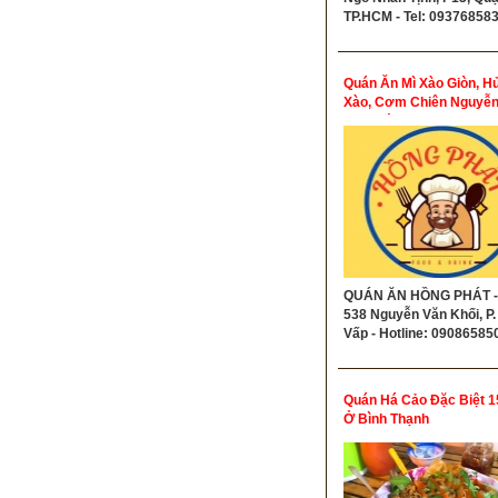
TP.HCM - Tel: 09376858
Quán Ăn Mì Xào Giòn, Hủ
Xào, Cơm Chiên Nguyễn
Khối Gò Vấp
QUÁN ĂN HỒNG PHÁT - 
538 Nguyễn Văn Khối, P.
Vấp - Hotline: 09086585
Quán Há Cảo Đặc Biệt 1
Ở Bình Thạnh