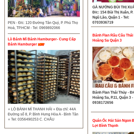
GÀ NƯỚNG BÙI THỊ XUÂ
Đ/c: 154 Bùi Thị Xuân, P
Ngũ Lão, Quận 1 - Tel:
0703936719
PEN - Đ/c: 120 Đường Tân Quý, P. Phú Thọ
Hoà, TP.HCM - Tel: 0969892066
Bánh Flan Râu Câu Thái
Lò Bánh Mì Bánh Hamburger- Cung Cấp
Hoàng Sa Quận 3
Bánh Hamburger
Bánh Flan Thái Thủy - Đ/
Hoàng Sa, P.11, Quận 3 - 
0938172656
⭐ LÒ BÁNH MÌ THANH HẢI ⭐ Địa chỉ: 44A
Đường số 8, P. Bình Hưng Hòa A - Bình Tân
⭐ Tel: 0356490253 C. CHÂU
Quán Ốc Hải Sản Ngon B
Lợi Bình Thạnh