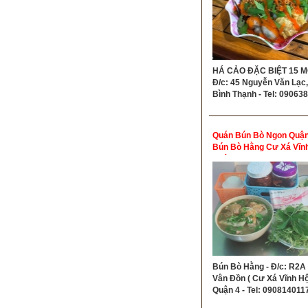
HÁ CẢO ĐẶC BIỆT 15 M
Đ/c: 45 Nguyễn Văn Lạc, 
Bình Thạnh - Tel: 09063
Quán Bún Bò Ngon Quận 
Bún Bò Hằng Cư Xá Vĩnh
Quận 4
Bún Bò Hằng - Đ/c: R2A
Vân Đồn ( Cư Xá Vĩnh Hội
Quận 4 - Tel: 090814011