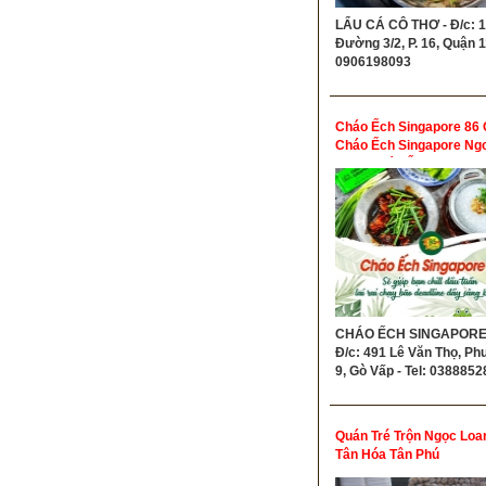
LẨU CÁ CÔ THƠ - Đ/c: 
Đường 3/2, P. 16, Quận 11
0906198093
Cháo Ếch Singapore 86
Cháo Ếch Singapore Ng
Vấp - Cháo Ếch Singapo
Độc Quyền Không Chi N
CHÁO ẾCH SINGAPORE 
Đ/c: 491 Lê Văn Thọ, P
9, Gò Vấp - Tel: 038885
Quán Tré Trộn Ngọc Loa
Tân Hóa Tân Phú