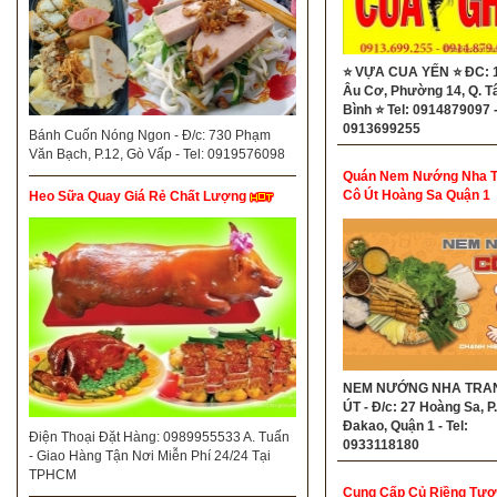
⭐ VỰA CUA YẾN ⭐ ĐC: 
Âu Cơ, Phường 14, Q. T
Bình ⭐ Tel: 0914879097 
0913699255
Bánh Cuốn Nóng Ngon - Đ/c: 730 Phạm
Văn Bạch, P.12, Gò Vấp - Tel: 0919576098
Quán Nem Nướng Nha T
Cô Út Hoàng Sa Quận 1
Heo Sữa Quay Giá Rẻ Chất Lượng
NEM NƯỚNG NHA TRA
ÚT - Đ/c: 27 Hoàng Sa, P.
Đakao, Quận 1 - Tel:
Điện Thoại Đặt Hàng: 0989955533 A. Tuấn
0933118180
- Giao Hàng Tận Nơi Miễn Phí 24/24 Tại
TPHCM
Cung Cấp Củ Riềng Tươi