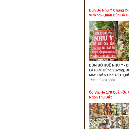
Bún Bò Như Ý Chung C
Vương - Quán Bún Bò H
Ngon Quận 5
BÚN BÒ HUẾ NHƯ Ý - Đ/
Lô F, Cc Hùng Vương, 
Mạc Thiên Tích, P.11, Quậ
Tel: 0938813881
Ốc Vỉa Hè 178 Quán Ốc 
Ngon Thủ Đức