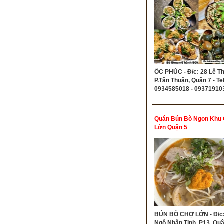
ỐC PHÚC - Đ/c: 28 Lê Th
P.Tân Thuận, Quận 7 - Tel
0934585018 - 09371910
Quán Bún Bò Ngon Khu
Lớn Quận 5
BÚN BÒ CHỢ LỚN - Đ/c:
Ngô Nhân Tịnh, P13, Quậ