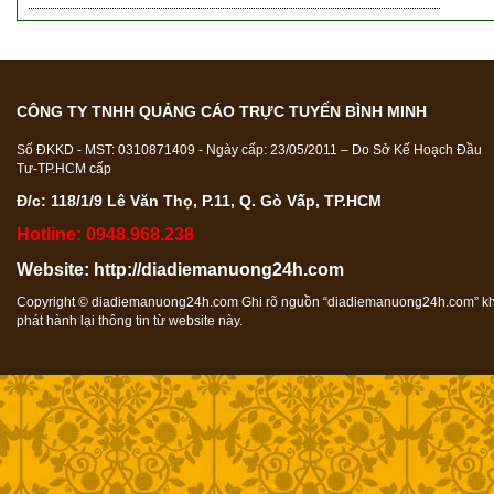
CÔNG TY TNHH QUẢNG CÁO TRỰC TUYẾN BÌNH MINH
Số ĐKKD - MST: 0310871409 - Ngày cấp: 23/05/2011 – Do Sở Kế Hoạch Đầu
Tư-TP.HCM cấp
Đ/c: 118/1/9 Lê Văn Thọ, P.11, Q. Gò Vấp, TP.HCM
Hotline: 0948.968.238
Website:
http://diadiemanuong24h.com
Copyright ©
diadiemanuong24h.com
Ghi rõ nguồn “
diadiemanuong24h.com
” k
phát hành lại thông tin từ website này.