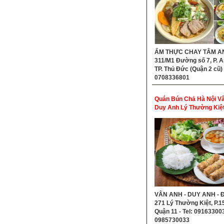
ẨM THỰC CHAY TÂM AN 
311/M1 Đường số 7, P. A
TP. Thủ Đức (Quận 2 cũ) -
0708336801
Quán Bún Chả Hà Nội V
Duy Anh Lý Thường Kiệ
11
VÂN ANH - DUY ANH - Đ
271 Lý Thường Kiệt, P.15
Quận 11 - Tel: 091633003
0985730033