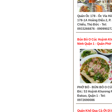
Quán Ốc 178 - Ốc Vỉa Hè 
178-1A Hoàng Diệu 2, P. 
Chiểu, Thủ Đức - Tel:
0933266876 - 09099027
Bún Bò O Cúc Huỳnh K
Ninh Quận 1 - Quán Phở
Bún Bò Ngon Quận 1
PHỞ BÒ - BÚN BÒ O CÚ
Đ/c: 53 Huỳnh Khương Ni
Đakao, Quận 1 - Tel:
0972690086
Quán Khổ Qua Cà Ớt Dì 