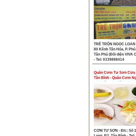
TRÉ TRỘN NGỌC LOAN -
80 Kênh Tân Hóa, P. Phú
Tân Phú (Đối diện VIVA C
- Tel: 0339898414
Quán Cơm Tư Sơn Cửu 
Tân Bình - Quán Cơm N
Khu Sân Bay Tân Sơn N
CƠM TƯ SƠN - Đ/c: Số 
Long, P.2, Tân Bình - Tel: